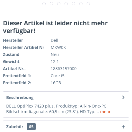
Dieser Artikel ist leider nicht mehr
verfügbar!
Hersteller
Dell
Hersteller Artikel Nr
MKW0K
Zustand
Neu
Gewicht
12.1
Artikel-Nr.:
18863157000
Freitextfeld 1:
Core i5
Freitextfeld 2:
16GB
Beschreibung
DELL OptiPlex 7420 plus. Produkttyp: All-in-One-PC.
Bildschirmdiagonale: 60,5 cm (23.8"), HD-Typ:...
mehr
Zubehör
65