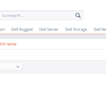
ion
Dell Rugged
Dell Server
Dell Storage
Dell N
5550 laptop