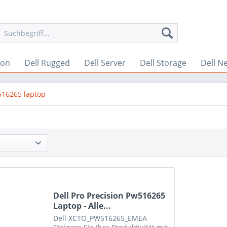
ion
Dell Rugged
Dell Server
Dell Storage
Dell N
516265 laptop
Dell Pro Precision Pw516265
Laptop - Alle...
Dell
XCTO_PW516265_EMEA