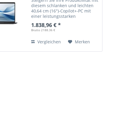
Steigern Sie Ihre Produktivität mit
diesem schlanken und leichten
40,64 cm (16")-Copilot+-PC mit
einer leistungsstarken
Kombination aus AMD CPU, GPU
1.838,96 € *
und NPU.
Brutto 2188.36 €
Vergleichen
Merken