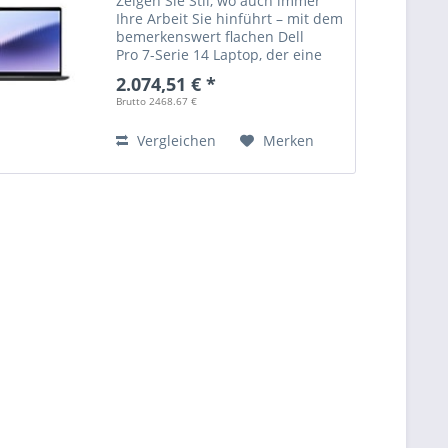
Zeigen Sie Stil, wo auch immer
Ihre Arbeit Sie hinführt – mit dem
bemerkenswert flachen Dell
Pro 7-Serie 14 Laptop, der eine
gelungene Kombination aus
2.074,51 € *
Mobilität und Leistung bietet und
Brutto 2468.67 €
mit Intel® Core™ Ultra
Prozessoren der Serie 3...
Vergleichen
Merken