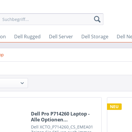
ion
Dell Rugged
Dell Server
Dell Storage
Dell N
op
NEU
Dell Pro P714260 Laptop -
Alle Optionen...
Dell
XCTO_P714260_CS_EMEA01