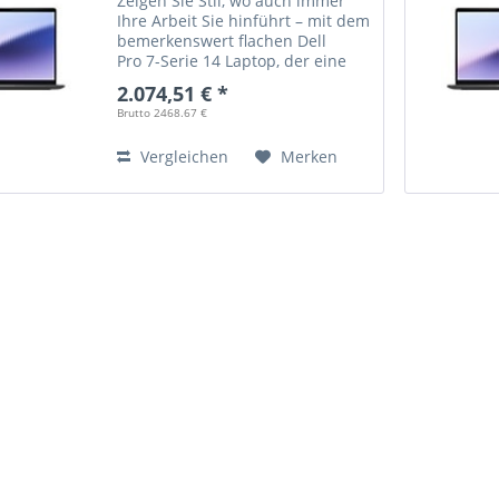
Zeigen Sie Stil, wo auch immer
Ihre Arbeit Sie hinführt – mit dem
bemerkenswert flachen Dell
Pro 7-Serie 14 Laptop, der eine
gelungene Kombination aus
2.074,51 € *
Mobilität und Leistung bietet und
Brutto 2468.67 €
mit Intel® Core™ Ultra
Prozessoren der Serie 3...
Vergleichen
Merken