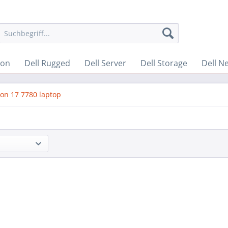
ion
Dell Rugged
Dell Server
Dell Storage
Dell N
ion 17 7780 laptop