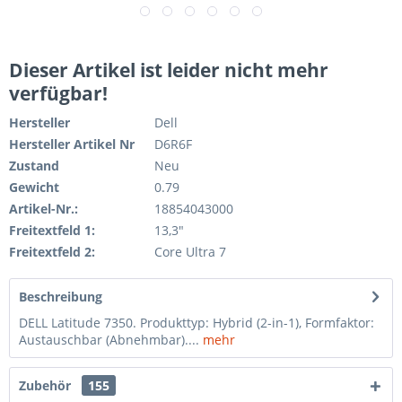
Dieser Artikel ist leider nicht mehr
verfügbar!
Hersteller
Dell
Hersteller Artikel Nr
D6R6F
Zustand
Neu
Gewicht
0.79
Artikel-Nr.:
18854043000
Freitextfeld 1:
13,3"
Freitextfeld 2:
Core Ultra 7
Beschreibung
DELL Latitude 7350. Produkttyp: Hybrid (2-in-1), Formfaktor:
Austauschbar (Abnehmbar)....
mehr
Zubehör
155