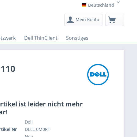
Deutschland
Deutschland
Mein Konto
etzwerk
Dell ThinClient
Sonstiges
3110
rtikel ist leider nicht mehr
ar!
Dell
rtikel Nr
DELL-0M0RT
Neu