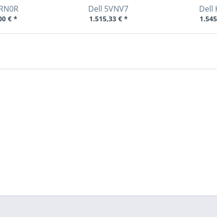
RN0R
Dell
5VNV7
Dell
00 € *
1.515,33 € *
1.545