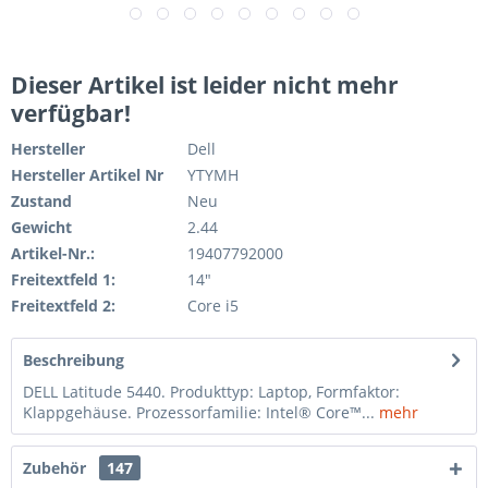
Dieser Artikel ist leider nicht mehr
verfügbar!
Hersteller
Dell
Hersteller Artikel Nr
YTYMH
Zustand
Neu
Gewicht
2.44
Artikel-Nr.:
19407792000
Freitextfeld 1:
14"
Freitextfeld 2:
Core i5
Beschreibung
DELL Latitude 5440. Produkttyp: Laptop, Formfaktor:
Klappgehäuse. Prozessorfamilie: Intel® Core™...
mehr
Zubehör
147