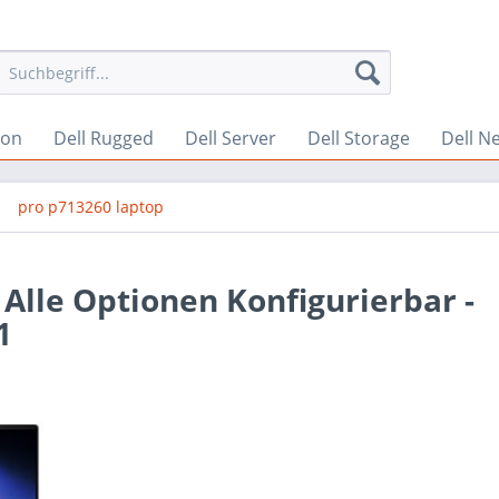
ion
Dell Rugged
Dell Server
Dell Storage
Dell N
pro p713260 laptop
 Alle Optionen Konfigurierbar -
1