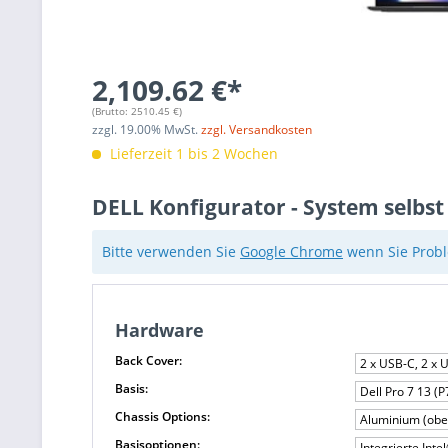
2,109.62 €*
(Brutto:
2510.45
€)
zzgl.
19.00
% MwSt.
zzgl. Versandkosten
Lieferzeit 1 bis 2 Wochen
DELL Konfigurator - System selbst
Bitte verwenden Sie
Google Chrome
wenn Sie Probl
Hardware
Back Cover:
2 x USB-C, 2 x 
Basis:
Dell Pro 7 13 
Chassis Options:
Aluminium (obe
Basisoptionen:
Integrierte Int