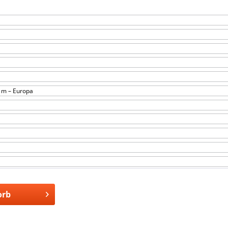
1 m – Europa
orb