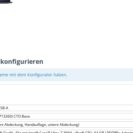
 konfigurieren
eme mit dem Konfigurator haben.
USB-A
(P713260) CTO Base
re Abdeckung, Handauflage, untere Abdeckung)
el® Grafik, 4Xe mit Intel® Core™ Ultra 7 366H, vPro® CPU, 64 GB LPDDR5x-Arbeit