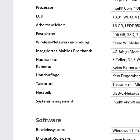
Prozessor:
Intel® Core™ Ul
LCD:
13,3", WUXGA (1
Arbeitsspeicher:
16 GB, LPDDR5X,
Festplatte:
256 GB, SSD, T
Wireless-Netzwerkanbindung:
Keine WLAN-Ka
Integriertes Mobiles Breitband:
4G-fähig (Mode
Hauptakku:
3 Zellen, 55,8
Kamera:
Keine Kamera, 
Handauflage:
Kein Fingerabd
Tastatur:
Tastatur mit M
Netzteil:
USB-C-Netzadap
Systemmanagement:
Intel® vPro® de
Software
Betriebssystem:
Windows 11 Pro
Microsoft-Software:
Keine Produktiv