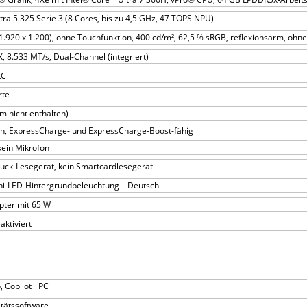
tra 5 325 Serie 3 (8 Cores, bis zu 4,5 GHz, 47 TOPS NPU)
.920 x 1.200), ohne Touchfunktion, 400 cd/m², 62,5 % sRGB, reflexionsarm, oh
 8.533 MT/s, Dual-Channel (integriert)
LC
rte
m nicht enthalten)
 Wh, ExpressCharge- und ExpressCharge-Boost-fähig
kein Mikrofon
ruck-Lesegerät, kein Smartcardlesegerät
ini-LED-Hintergrundbeleuchtung – Deutsch
ter mit 65 W
aktiviert
, Copilot+ PC
itätssoftware