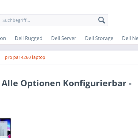
ion
Dell Rugged
Dell Server
Dell Storage
Dell N
pro pa14260 laptop
 Alle Optionen Konfigurierbar -