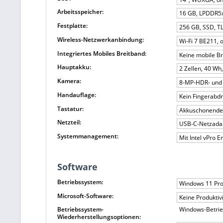
Arbeitsspeicher:
16 GB, LPDDR5x,
Festplatte:
256 GB, SSD, T
Wireless-Netzwerkanbindung:
Wi-Fi 7 BE211, 
Integriertes Mobiles Breitband:
Keine mobile B
Hauptakku:
2 Zellen, 40 W
Kamera:
8-MP-HDR- und 
Handauflage:
Kein Fingerabd
Tastatur:
Akkuschonende 
Netzteil:
USB-C-Netzadap
Systemmanagement:
Mit Intel vPro
Software
Betriebssystem:
Windows 11 Pro
Microsoft-Software:
Keine Produktiv
Betriebssystem-
Windows-Betrie
Wiederherstellungsoptionen: