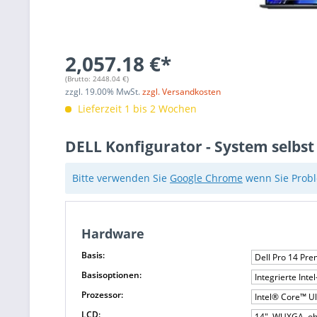
2,057.18 €*
(Brutto:
2448.04
€)
zzgl.
19.00
% MwSt.
zzgl. Versandkosten
Lieferzeit 1 bis 2 Wochen
DELL Konfigurator - System selbst
Bitte verwenden Sie
Google Chrome
wenn Sie Probl
Hardware
Basis:
Dell Pro 14 Pr
Basisoptionen:
Integrierte Int
Prozessor:
Intel® Core™ Ul
LCD:
14", WUXGA, oh