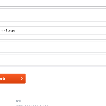
1 m – Europa
orb
Dell