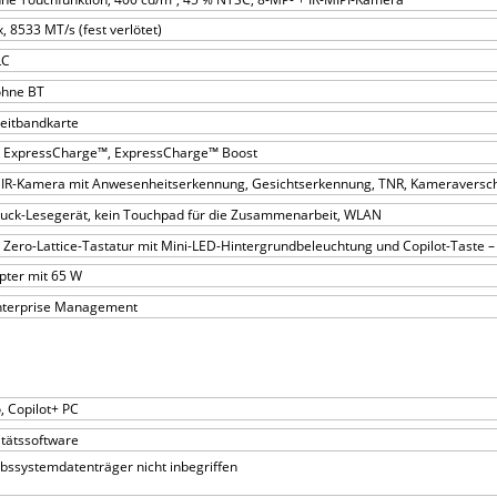
 8533 MT/s (fest verlötet)
LC
ohne BT
reitbandkarte
h, ExpressCharge™, ExpressCharge™ Boost
IR-Kamera mit Anwesenheitserkennung, Gesichtserkennung, TNR, Kameraversch
ruck-Lesegerät, kein Touchpad für die Zusammenarbeit, WLAN
Zero-Lattice-Tastatur mit Mini-LED-Hintergrundbeleuchtung und Copilot-Taste 
ter mit 65 W
 Enterprise Management
, Copilot+ PC
itätssoftware
bssystemdatenträger nicht inbegriffen