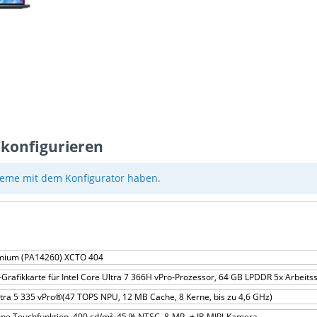
 konfigurieren
eme mit dem Konfigurator haben.
emium (PA14260) XCTO 404
el-Grafikkarte für Intel Core Ultra 7 366H vPro-Prozessor, 64 GB LPDDR 5x Arbeits
tra 5 335 vPro®(47 TOPS NPU, 12 MB Cache, 8 Kerne, bis zu 4,6 GHz)
ne Touchfunktion, 400 cd/m², 45 % NTSC, 8-MP- + IR-MIPI-Kamera