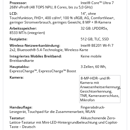
Prozessor:
Intel® Core™ Ultra 7
268V vPro® (48 TOPS NPU, 8 Cores, bis zu 5,0 GHz)
LCD:
14", ohne
Touchfunktion, FHD+, 400 cd/m², 100 % sRGB, AG, ComfortView+,
geringer Stromverbrauch, geringes Gewicht, 8 MP + IR-Kamera
Arbeitsspeicher:
32 GB: LPDDR5x,
8533 MT/s (integriert)
Festplatte:
512 GB, TLC, SSD
Wireless-Netzwerkanbindung:
Intel® BE201 Wi-Fi 7
2x2, Bluetooth®-5.4-Technologie, Wireless-Karte
Integriertes Mobiles Breitband:
Keine mobile
Breitbandkarte
Hauptakku:
3 Zellen, 60 Wh,
ExpressCharge™, ExpressCharge™ Boost
Kamera:
8-MP-HDR- und IR-
Kamera mit
Anwesenheitserkennung,
Gesichtserkennung,
TNR, Kameraverschluss,
Mikrofon
Handauflage:
Fingerabdruck-
Lesegerät, Touchpad für die Zusammenarbeit, WLAN
Tastatur:
Akkuschonende Zero-
Lattice-Tastatur mit Mini-LED-Hintergrundbeleuchtung und Copilot-
Taste – Deutsch