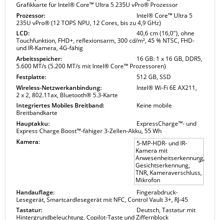
Grafikkarte für Intel® Core™ Ultra 5 235U vPro® Prozessor
Prozessor:
Intel® Core™ Ultra 5
235U vPro® (12 TOPS NPU, 12 Cores, bis zu 4,9 GHz)
LCD:
40,6 cm (16,0"), ohne
Touchfunktion, FHD+, reflexionsarm, 300 cd/m², 45 % NTSC, FHD-
und IR-Kamera, 4G-fähig
Arbeitsspeicher:
16 GB: 1 x 16 GB, DDR5,
5.600 MT/s (5.200 MT/s mit Intel® Core™ Prozessoren)
Festplatte:
512 GB, SSD
Wireless-Netzwerkanbindung:
Intel® Wi-Fi 6E AX211,
2 x 2, 802.11ax, Bluetooth® 5.3-Karte
Integriertes Mobiles Breitband:
Keine mobile
Breitbandkarte
Hauptakku:
ExpressCharge™- und
Express Charge Boost™-fähiger 3-Zellen-Akku, 55 Wh
Kamera:
5-MP-HDR- und IR-
Kamera mit
Anwesenheitserkennung,
Gesichtserkennung,
TNR, Kameraverschluss,
Mikrofon
Handauflage:
Fingerabdruck-
Lesegerät, Smartcardlesegerät mit NFC, Control Vault 3+, RJ-45
Tastatur:
Deutsch, Tastatur mit
Hintergrundbeleuchtung, Copilot-Taste und Ziffernblock