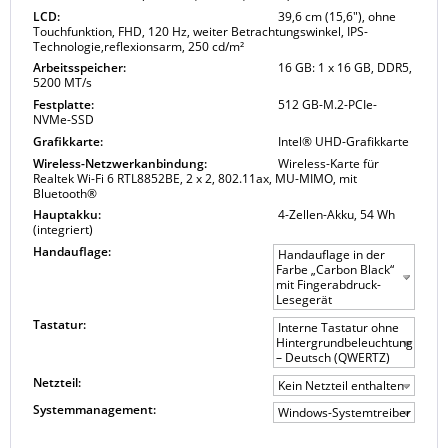
LCD:
39,6 cm (15,6"), ohne
Touchfunktion, FHD, 120 Hz, weiter Betrachtungswinkel, IPS-
Technologie,reflexionsarm, 250 cd/m²
Arbeitsspeicher:
16 GB: 1 x 16 GB, DDR5,
5200 MT/s
Festplatte:
512 GB-M.2-PCIe-
NVMe-SSD
Grafikkarte:
Intel® UHD-Grafikkarte
Wireless-Netzwerkanbindung:
Wireless-Karte für
Realtek Wi-Fi 6 RTL8852BE, 2 x 2, 802.11ax, MU-MIMO, mit
Bluetooth®
Hauptakku:
4-Zellen-Akku, 54 Wh
(integriert)
Handauflage:
Handauflage in der
Farbe „Carbon Black“
mit Fingerabdruck-
Lesegerät
Tastatur:
Interne Tastatur ohne
Hintergrundbeleuchtung
– Deutsch (QWERTZ)
Netzteil:
Kein Netzteil enthalten
Systemmanagement:
Windows-Systemtreiber