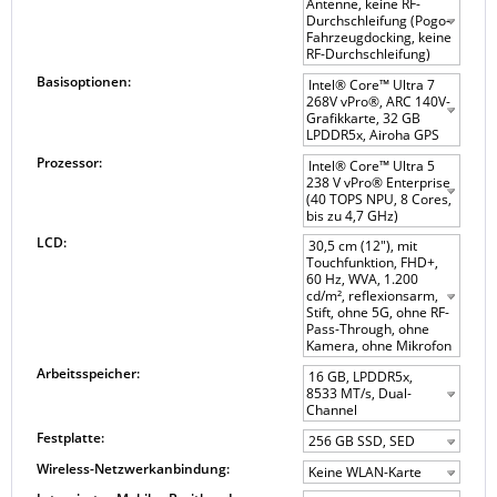
Antenne, keine RF-
Durchschleifung (Pogo-
Fahrzeugdocking, keine
RF-Durchschleifung)
Basisoptionen:
Intel® Core™ Ultra 7
268V vPro®, ARC 140V-
Grafikkarte, 32 GB
LPDDR5x, Airoha GPS
Prozessor:
Intel® Core™ Ultra 5
238 V vPro® Enterprise
(40 TOPS NPU, 8 Cores,
bis zu 4,7 GHz)
LCD:
30,5 cm (12"), mit
Touchfunktion, FHD+,
60 Hz, WVA, 1.200
cd/m², reflexionsarm,
Stift, ohne 5G, ohne RF-
Pass-Through, ohne
Kamera, ohne Mikrofon
Arbeitsspeicher:
16 GB, LPDDR5x,
8533 MT/s, Dual-
Channel
Festplatte:
256 GB SSD, SED
Wireless-Netzwerkanbindung:
Keine WLAN-Karte