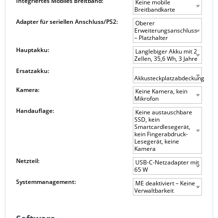
Integriertes Mobiles Breitband:
Keine mobile
Breitbandkarte
Adapter für seriellen Anschluss/PS2:
Oberer
Erweiterungsanschluss
– Platzhalter
Hauptakku:
Langlebiger Akku mit 2
Zellen, 35,6 Wh, 3 Jahre
Ersatzakku:
Akkusteckplatzabdeckung
Kamera:
Keine Kamera, kein
Mikrofon
Handauflage:
Keine austauschbare
SSD, kein
Smartcardlesegerät,
kein Fingerabdruck-
Lesegerät, keine
Kamera
Netzteil:
USB-C-Netzadapter mit
65 W
Systemmanagement:
ME deaktiviert – Keine
Verwaltbarkeit