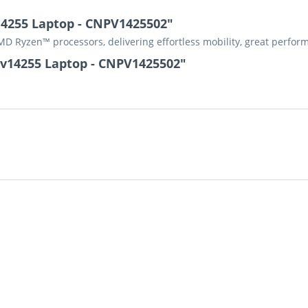
14255 Laptop - CNPV1425502"
D Ryzen™ processors, delivering effortless mobility, great performa
Pv14255 Laptop - CNPV1425502"