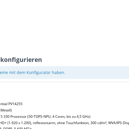
 konfigurieren
eme mit dem Konfigurator haben.
ential PV14255
(Metall)
5 330 Prozessor (50-TOPS-NPU, 4 Cores, bis zu 4,5 GHz)
FHD+ (1.920 x 1.200), reflexionsarm, ohne Touchfunktion, 300 cd/m², WVA/IPS-Dis
GB, DDR5, 5.600 MT/s