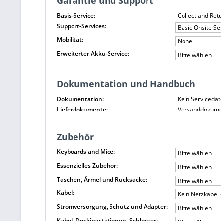
Garantie und Support
Basis-Service:
Collect and Ret
Support-Services:
Basic Onsite Se
Mobilität:
None
Erweiterter Akku-Service:
Bitte wählen
Dokumentation und Handbuch
Dokumentation:
Kein Servicedat
Lieferdokumente:
Versanddokument
Zubehör
Keyboards and Mice:
Bitte wählen
Essenzielles Zubehör:
Bitte wählen
Taschen, Ärmel und Rucksäcke:
Bitte wählen
Kabel:
Kein Netzkabel 
Stromversorgung, Schutz und Adapter:
Bitte wählen
Kabel, Dockingstationen, Schlösser: