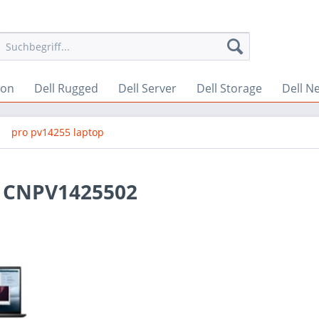
ion
Dell Rugged
Dell Server
Dell Storage
Dell N
pro pv14255 laptop
 - CNPV1425502