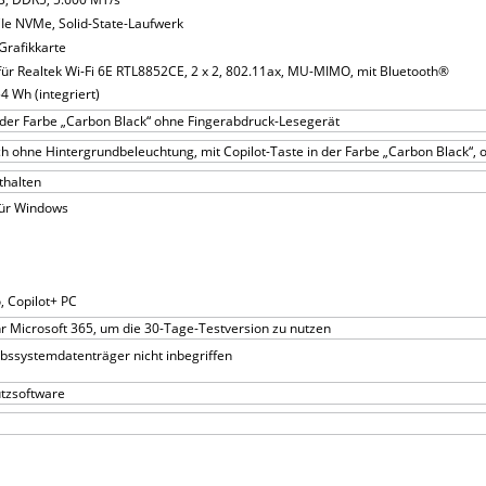
Ie NVMe, Solid-State-Laufwerk
rafikkarte
für Realtek Wi-Fi 6E RTL8852CE, 2 x 2, 802.11ax, MU-MIMO, mit Bluetooth®
4 Wh (integriert)
 der Farbe „Carbon Black“ ohne Fingerabdruck-Lesegerät
h ohne Hintergrundbeleuchtung, mit Copilot-Taste in der Farbe „Carbon Black“, 
nthalten
für Windows
, Copilot+ PC
Ihr Microsoft 365, um die 30-Tage-Testversion zu nutzen
bssystemdatenträger nicht inbegriffen
utzsoftware