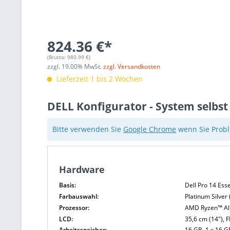
824.36 €*
(Brutto:
980.99
€)
zzgl.
19.00
% MwSt.
zzgl. Versandkosten
Lieferzeit 1 bis 2 Wochen
DELL Konfigurator - System selbst
Bitte verwenden Sie
Google Chrome
wenn Sie Probl
Hardware
Basis:
Dell Pro 14 Ess
Farbauswahl:
Platinum Silver 
Prozessor:
AMD Ryzen™ AI 
LCD:
35,6 cm (14"), 
Arbeitsspeicher:
16 GB, 1 x 16 