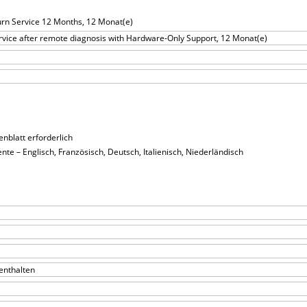
urn Service 12 Months, 12 Monat(e)
rvice after remote diagnosis with Hardware-Only Support, 12 Monat(e)
enblatt erforderlich
e – Englisch, Französisch, Deutsch, Italienisch, Niederländisch
enthalten