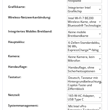
Festplatte
Grafikkarte:
Integrierter Intel
Grafikchip
Wireless-Netzwerkanbindung:
Intel Wi-Fi 7 BE200
Wireless-Karte, ohne
Bluetooth® Technologie
Integriertes Mobiles Breitband:
Keine mobile
Breitbandkarte
Hauptakku:
6-Zellen-Standardakku,
96 Wh,
ExpressCharge™-fähig
Kamera:
Keine Kamera, kein
Mikrofon
Handauflage:
Handauflage, ohne
Sicherheitsoptionen
Tastatur:
Deutsch, Tastatur mit
Hintergrundbeleuchtung,
Copilot-Taste und
Ziffernblock
Netzteil:
165-W-AC-Adapter,
USB Type C
Systemmanagement:
Mit Intel vPro
Enterprise Technologie