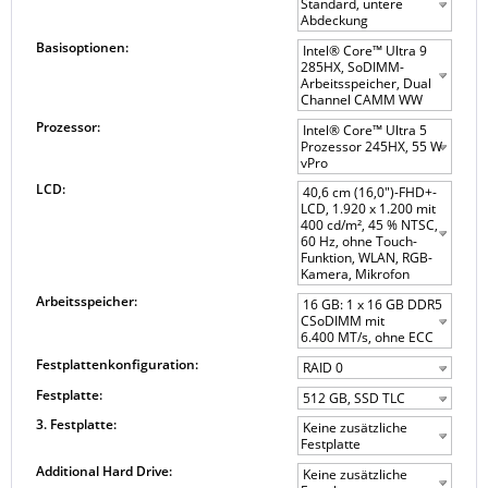
Standard, untere
Abdeckung
Basisoptionen:
Intel® Core™ Ultra 9
285HX, SoDIMM-
Arbeitsspeicher, Dual
Channel CAMM WW
Prozessor:
Intel® Core™ Ultra 5
Prozessor 245HX, 55 W
vPro
LCD:
40,6 cm (16,0")-FHD+-
LCD, 1.920 x 1.200 mit
400 cd/m², 45 % NTSC,
60 Hz, ohne Touch-
Funktion, WLAN, RGB-
Kamera, Mikrofon
Arbeitsspeicher:
16 GB: 1 x 16 GB DDR5
CSoDIMM mit
6.400 MT/s, ohne ECC
Festplattenkonfiguration:
RAID 0
Festplatte:
512 GB, SSD TLC
3. Festplatte:
Keine zusätzliche
Festplatte
Additional Hard Drive:
Keine zusätzliche