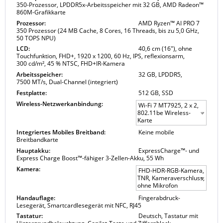
350-Prozessor, LPDDR5x-Arbeitsspeicher mit 32 GB, AMD Radeon™
860M-Grafikkarte
Prozessor:
AMD Ryzen™ AI PRO 7
350 Prozessor (24 MB Cache, 8 Cores, 16 Threads, bis zu 5,0 GHz,
50 TOPS NPU)
LCD:
40,6 cm (16"), ohne
Touchfunktion, FHD+, 1920 x 1200, 60 Hz, IPS, reflexionsarm,
300 cd/m², 45 % NTSC, FHD+IR-Kamera
Arbeitsspeicher:
32 GB, LPDDR5,
7500 MT/s, Dual-Channel (integriert)
Festplatte:
512 GB, SSD
Wireless-Netzwerkanbindung:
Wi-Fi 7 MT7925, 2 x 2,
802.11be Wireless-
Karte
Integriertes Mobiles Breitband:
Keine mobile
Breitbandkarte
Hauptakku:
ExpressCharge™- und
Express Charge Boost™-fähiger 3-Zellen-Akku, 55 Wh
Kamera:
FHD-HDR-RGB-Kamera,
TNR, Kameraverschluss,
ohne Mikrofon
Handauflage:
Fingerabdruck-
Lesegerät, Smartcardlesegerät mit NFC, RJ45
Tastatur:
Deutsch, Tastatur mit