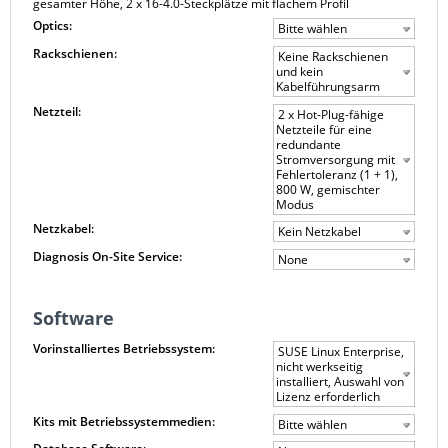
gesamter Höhe, 2 x 16-4.0-Steckplätze mit flachem Profil
Optics:
Bitte wählen
Rackschienen:
Keine Rackschienen
und kein
Kabelführungsarm
Netzteil:
2 x Hot-Plug-fähige
Netzteile für eine
redundante
Stromversorgung mit
Fehlertoleranz (1 + 1),
800 W, gemischter
Modus
Netzkabel:
Kein Netzkabel
Diagnosis On-Site Service:
None
Software
Vorinstalliertes Betriebssystem:
SUSE Linux Enterprise,
nicht werkseitig
installiert, Auswahl von
Lizenz erforderlich
Kits mit Betriebssystemmedien:
Bitte wählen