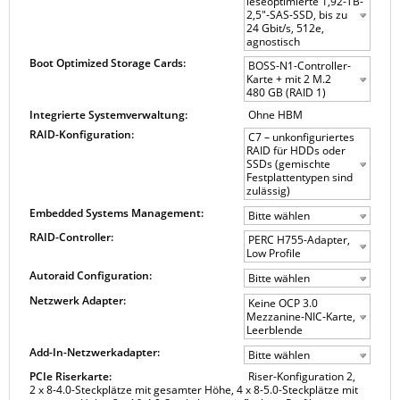
leseoptimierte 1,92-TB-
2,5"-SAS-SSD, bis zu
24 Gbit/s, 512e,
agnostisch
Boot Optimized Storage Cards:
BOSS-N1-Controller-
Karte + mit 2 M.2
480 GB (RAID 1)
Integrierte Systemverwaltung:
Ohne HBM
RAID-Konfiguration:
C7 – unkonfiguriertes
RAID für HDDs oder
SSDs (gemischte
Festplattentypen sind
zulässig)
Embedded Systems Management:
Bitte wählen
RAID-Controller:
PERC H755-Adapter,
Low Profile
Autoraid Configuration:
Bitte wählen
Netzwerk Adapter:
Keine OCP 3.0
Mezzanine-NIC-Karte,
Leerblende
Add-In-Netzwerkadapter:
Bitte wählen
PCIe Riserkarte:
Riser-Konfiguration 2,
2 x 8-4.0-Steckplätze mit gesamter Höhe, 4 x 8-5.0-Steckplätze mit