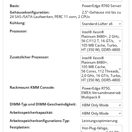
Basis:
PowerEdge R760 Server
Gehäusekonfiguration:
2,5"-Gehäuse mit bis zu
24 SAS-/SATA-Laufwerken, PERC 11 vorn, 2 CPUs
Kühlung:
Standard-Lüfter x6
Prozessor:
Intel® Xeon®
Platinum 8480+, 2 GHz,
56 C/112 T, 16 GT/s,
105 MB Cache, Turbo,
HT (350 W), DDR5-4800
Zusätzlicher Prozessor:
Intel® Xeon®
Platinum 8480+,
105 MB Cache,
56 Cores, 112 Threads,
2,0 GHz, 16 GT/s, Turbo,
HT (350 W), DDR5-4800
Rackmount KMM Console:
PowerEdge R750,
EMEA-Versandmaterial,
Multipack 8
DIMM-Typ und DIMM-Geschwindigkeit:
HBM Only Mode
Arbeitsspeicherkapazität:
HBM Only Mode
Arbeitsspeicherkonfigurations-Typ:
Leistungsoptimierung
Festplatten:
Hot-Plug-fähige,