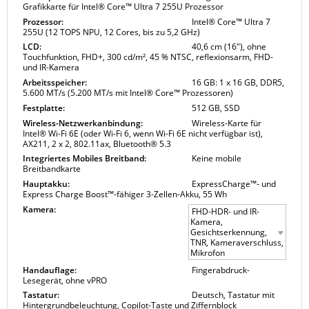
Grafikkarte für Intel® Core™ Ultra 7 255U Prozessor
Prozessor:
Intel® Core™ Ultra 7
255U (12 TOPS NPU, 12 Cores, bis zu 5,2 GHz)
LCD:
40,6 cm (16"), ohne
Touchfunktion, FHD+, 300 cd/m², 45 % NTSC, reflexionsarm, FHD-
und IR-Kamera
Arbeitsspeicher:
16 GB: 1 x 16 GB, DDR5,
5.600 MT/s (5.200 MT/s mit Intel® Core™ Prozessoren)
Festplatte:
512 GB, SSD
Wireless-Netzwerkanbindung:
Wireless-Karte für
Intel® Wi-Fi 6E (oder Wi-Fi 6, wenn Wi-Fi 6E nicht verfügbar ist),
AX211, 2 x 2, 802.11ax, Bluetooth® 5.3
Integriertes Mobiles Breitband:
Keine mobile
Breitbandkarte
Hauptakku:
ExpressCharge™- und
Express Charge Boost™-fähiger 3-Zellen-Akku, 55 Wh
Kamera:
FHD-HDR- und IR-
Kamera,
Gesichtserkennung,
TNR, Kameraverschluss,
Mikrofon
Handauflage:
Fingerabdruck-
Lesegerät, ohne vPRO
Tastatur:
Deutsch, Tastatur mit
Hintergrundbeleuchtung, Copilot-Taste und Ziffernblock