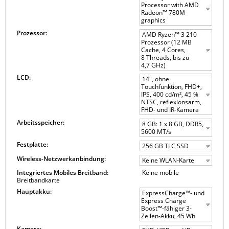
Processor with AMD
Radeon™ 780M
graphics
Prozessor:
AMD Ryzen™ 3 210
Prozessor (12 MB
Cache, 4 Cores,
8 Threads, bis zu
4,7 GHz)
LCD:
14", ohne
Touchfunktion, FHD+,
IPS, 400 cd/m², 45 %
NTSC, reflexionsarm,
FHD- und IR-Kamera
Arbeitsspeicher:
8 GB: 1 x 8 GB, DDR5,
5600 MT/s
Festplatte:
256 GB TLC SSD
Wireless-Netzwerkanbindung:
Keine WLAN-Karte
Integriertes Mobiles Breitband:
Keine mobile
Breitbandkarte
Hauptakku:
ExpressCharge™- und
Express Charge
Boost™-fähiger 3-
Zellen-Akku, 45 Wh
Kamera: