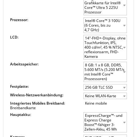
Grafikkarte für Intel®
Core™ Ultra 5 225U
Prozessor
Prozessor:
Intel® Core™ 3 100U
(6 Cores, bis zu
4,7 GHz)
LCD:
14"-FHD+-Display, ohne
Touchfunktion, IPS,
400 cd/m², 45 % NTSC,
reflexionsarm, FHD-
Kamera
Arbeitsspeicher:
8 GB: 1 x 8 GB, DDR5,
5.600 MT/s (5.200 MT/s
mit Intel® Core™
Prozessoren)
Festplatte:
256 GB TLC SSD
Wireless-Netzwerkanbindung:
Keine WLAN-Karte
Integriertes Mobiles Breitband:
Keine mobile
Breitbandkarte
Hauptakku:
ExpressCharge™- und
Express Charge
Boost™-fähiger 3-
Zellen-Akku, 45 Wh
Kamera: