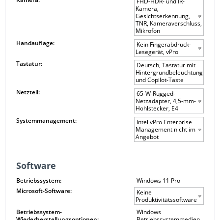
FHD-HDR- und IR-
Kamera,
Gesichtserkennung,
TNR, Kameraverschluss,
Mikrofon
Handauflage:
Kein Fingerabdruck-
Lesegerät, vPro
Tastatur:
Deutsch, Tastatur mit
Hintergrundbeleuchtung
und Copilot-Taste
Netzteil:
65-W-Rugged-
Netzadapter, 4,5-mm-
Hohlstecker, E4
Systemmanagement:
Intel vPro Enterprise
Management nicht im
Angebot
Software
Betriebssystem:
Windows 11 Pro
Microsoft-Software:
Keine
Produktivitätssoftware
Betriebssystem-
Windows
Wiederherstellungsoptionen:
Betriebssystemmedien