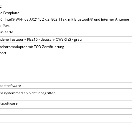
LC
he Festplatte
für Intel® Wi-Fi 6E AX211, 2 x 2, 802.11ax, mit Bluetooth® und interner Antenne
r Port
in-Karte
ndene Tastatur – KB216 - deutsch (QWERTZ) - grau
elstromadapter mit TCO-Zertifizierung
port
o
itätssoftware
bssystemmedien nicht inbegriffen
utzsoftware