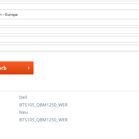
m – Europa
orb
Dell
BTS105_QBM1250_WER
Neu
BTS105_QBM1250_WER