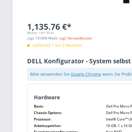
1,135.76 €*
(Brutto:
1351.55
€)
zzgl.
19.00
% MwSt.
zzgl. Versandkosten
Lieferzeit 1 bis 2 Wochen
DELL Konfigurator - System selbst
Bitte verwenden Sie
Google Chrome
wenn Sie Probl
Hardware
Basis:
Dell Pro Micro
Chassis Options:
Dell Pro Micro 
Prozessor:
Intel® Core™ Ul
Arbeitsspeicher:
16 GB: 1 x 16 G
Festplattenkonfiguration:
Kein RAID