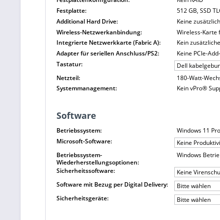
Festplatte:
512 GB, SSD T
Additional Hard Drive:
Keine zusätzlic
Wireless-Netzwerkanbindung:
Wireless-Karte 
Integrierte Netzwerkkarte (Fabric A):
Kein zusätzliche
Adapter für seriellen Anschluss/PS2:
Keine PCIe-Add-
Tastatur:
Dell kabelgebu
Netzteil:
180-Watt-Wechs
Systemmanagement:
Kein vPro® Sup
Software
Betriebssystem:
Windows 11 Pr
Microsoft-Software:
Keine Produktiv
Betriebssystem-
Windows Betrie
Wiederherstellungsoptionen:
Sicherheitssoftware:
Keine Virensch
Software mit Bezug per Digital Delivery:
Bitte wählen
Sicherheitsgeräte:
Bitte wählen