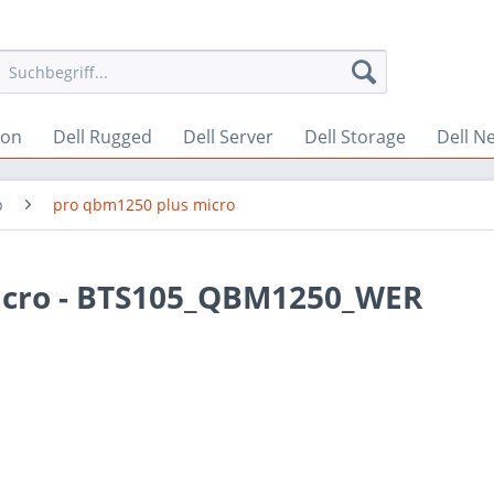
ion
Dell Rugged
Dell Server
Dell Storage
Dell N
p
pro qbm1250 plus micro
icro - BTS105_QBM1250_WER