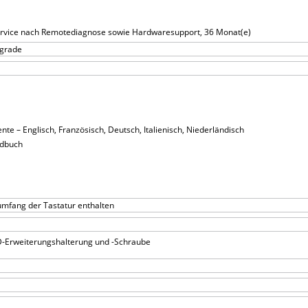
ervice nach Remotediagnose sowie Hardwaresupport, 36 Monat(e)
pgrade
e – Englisch, Französisch, Deutsch, Italienisch, Niederländisch
ndbuch
umfang der Tastatur enthalten
D-Erweiterungshalterung und -Schraube