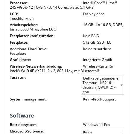
Prozessor:
Intel® Core™ Ultra 5
245 vPro®(12 TOPS NPU, 14 Cores, bis zu 5,1 GHz)
LCD:
Display ohne
Touchfunktion
Arbeitsspeicher:
16 GB: 1 x 16 GB, DDR5,
bis zu 5600 MT/s, ohne ECC
Festplattenkonfiguration:
Kein RAID
Festplatte:
512 GB, SSD TLC
Additional Hard Drive:
Keine zusätzliche
Festplatte
Grafikkarte:
Integrierte Grafik
Wireless-Netzwerkanbindung:
Wireless-Karte für
Intel® Wi-Fi 6E AX211, 2 x 2, 802.11ax, mit Bluetooth®
Tastatur:
Dell kabelgebundene
Tastatur – KB216 -
deutsch (QWERTZ) -
grau
Systemmanagement:
Kein vPro® Support
Software
Betriebssystem:
Windows 11 Pro
Microsoft-Software:
Keine