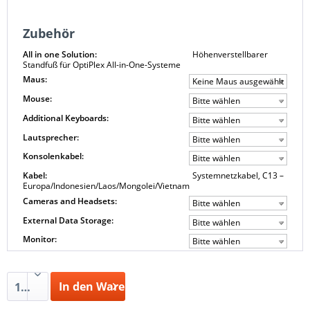
Zubehör
All in one Solution:
Höhenverstellbarer
Standfuß für OptiPlex All-in-One-Systeme
Maus:
Keine Maus ausgewählt
Mouse:
Bitte wählen
Additional Keyboards:
Bitte wählen
Lautsprecher:
Bitte wählen
Konsolenkabel:
Bitte wählen
Kabel:
Systemnetzkabel, C13 –
Europa/Indonesien/Laos/Mongolei/Vietnam
Cameras and Headsets:
Bitte wählen
External Data Storage:
Bitte wählen
Monitor:
Bitte wählen
In den Warenkorb
1