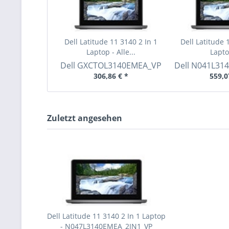
Dell Latitude 11 3140 2 In 1
Dell Latitude 
Laptop - Alle...
Laptop
Dell
GXCTOL3140EMEA_VP
Dell
N041L314
306,86 € *
559,0
Zuletzt angesehen
Dell Latitude 11 3140 2 In 1 Laptop
- N047L3140EMEA_2IN1_VP