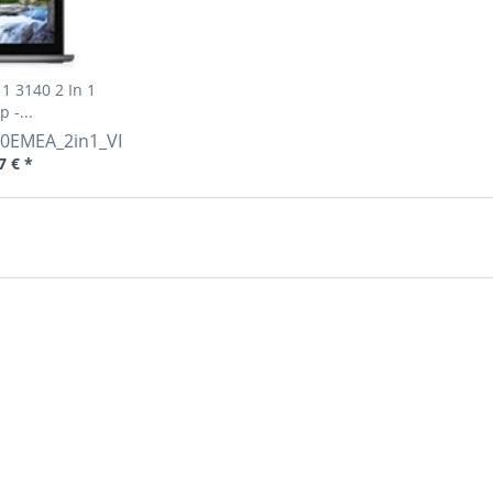
11 3140 2 In 1
 -...
0EMEA_2in1_VP
7 € *