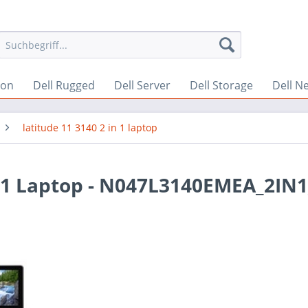
ion
Dell Rugged
Dell Server
Dell Storage
Dell N
latitude 11 3140 2 in 1 laptop
In 1 Laptop - N047L3140EMEA_2IN