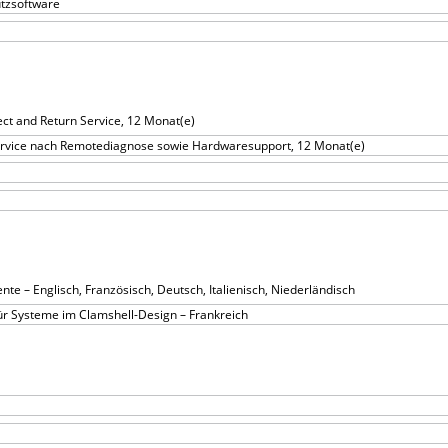
utzsoftware
ct and Return Service, 12 Monat(e)
ervice nach Remotediagnose sowie Hardwaresupport, 12 Monat(e)
e – Englisch, Französisch, Deutsch, Italienisch, Niederländisch
ür Systeme im Clamshell-Design – Frankreich