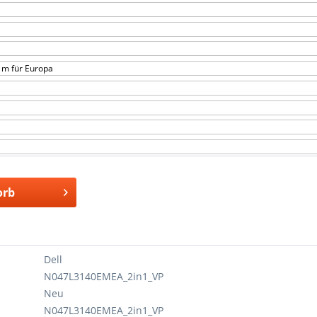
 m für Europa
orb
Dell
N047L3140EMEA_2in1_VP
Neu
N047L3140EMEA_2in1_VP