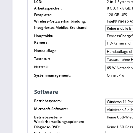
LCD:
2-in-1-System m
Arbeitsspeicher:
8 GB, 1 x 8 GB
Festplatte:
128-GB-UFS
Wireless-Netzwerkanbindung:
Intel® Wi-Fi 6 A
Integriertes Mobiles Breitband:
Keine mobile B
Hauptakku:
ExpressCharge™
Kamera:
HD-Kamera, ohn
Handauflage:
Handauflage ohn
Tastatur:
Tastatur ohne 
Netzteil:
65-W-Netzadapt
Systemmanagement:
Ohne vPro
Software
Betriebssystem:
Windows 11 Pro,
Microsoft-Software:
Aktivieren Sie 
Betriebssystem-
Keine USB-Wied
Wiederherstellungsoptionen:
Diagnose-DVD:
Keine USB-Res