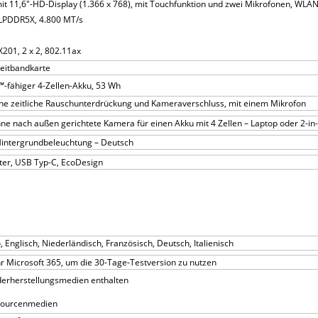
it 11,6"-HD-Display (1.366 x 768), mit Touchfunktion und zwei Mikrofonen, WLAN
, LPDDR5X, 4.800 MT/s
X201, 2 x 2, 802.11ax
reitbandkarte
-fähiger 4-Zellen-Akku, 53 Wh
e zeitliche Rauschunterdrückung und Kameraverschluss, mit einem Mikrofon
e nach außen gerichtete Kamera für einen Akku mit 4 Zellen – Laptop oder 2-in
Hintergrundbeleuchtung – Deutsch
er, USB Typ-C, EcoDesign
 Englisch, Niederländisch, Französisch, Deutsch, Italienisch
Ihr Microsoft 365, um die 30-Tage-Testversion zu nutzen
erherstellungsmedien enthalten
sourcenmedien