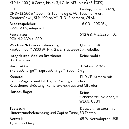
X1P-64-100 (10 Cores, bis zu 3,4 GHz, NPU bis zu 45 TOPS)
LCD:
Laptop, 35,6 cm (14"),
QHD+ (2.560 x 1.600), IPS-Technologie, AG, Touchfunktion,
ComfortView+, SLP, 400 cd/m², FHD-IR-Kamera, WLAN
Arbeitsspeicher:
16 GB, LPDDR5x,
8.448 MT/s, integriert
Festplatte:
512 GB, M.2 2230, TLC,
PCIe-4.0-NVMe, SSD
Wireless-Netzwerkanbindung:
Qualcomm®
FastConnect™ 7800 Wi-Fi 7, 2 x 2, Bluetooth 5.4, kabellos
Integriertes Mobiles Breitband:
Keine mobile
Breitbandkarte
Hauptakku:
3 Zellen, 54 Wh,
ExpressCharge™, ExpressCharge™ Boost-fähig
Kamera:
FHD-/IR-Kamera mit
ExpressSign-In und Intelligent Privacy, zeitlicher
Rauschunterdrückung, Kameraverschluss und Mikrofon
Handauflage:
Keine
Sicherheitsfunktionen,
WLAN, USB4
Tastatur:
Deutsch, Tastatur mit
Hintergrundbeleuchtung und Copilot-Taste, 83 Tasten
Netzteil:
65-W-Netzadapter, USB
Typ-C, EcoDesign