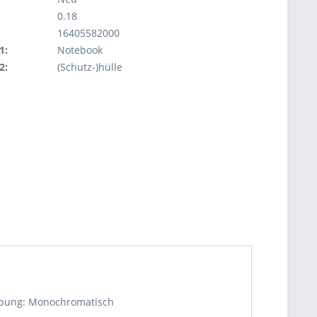
0.18
16405582000
1:
Notebook
2:
(Schutz-)hülle
ärbung: Monochromatisch