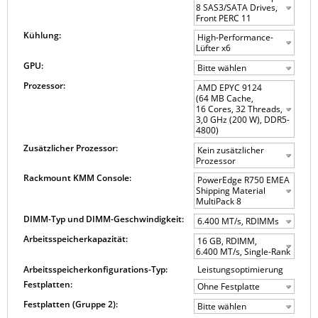
8 SAS3/SATA Drives,
Front PERC 11
Kühlung:
High-Performance-
Lüfter x6
GPU:
Bitte wählen
Prozessor:
AMD EPYC 9124
(64 MB Cache,
16 Cores, 32 Threads,
3,0 GHz (200 W), DDR5-
4800)
Zusätzlicher Prozessor:
Kein zusätzlicher
Prozessor
Rackmount KMM Console:
PowerEdge R750 EMEA
Shipping Material
MultiPack 8
DIMM-Typ und DIMM-Geschwindigkeit:
6.400 MT/s, RDIMMs
Arbeitsspeicherkapazität:
16 GB, RDIMM,
6.400 MT/s, Single-Rank
Arbeitsspeicherkonfigurations-Typ:
Leistungsoptimierung
Festplatten:
Ohne Festplatte
Festplatten (Gruppe 2):
Bitte wählen