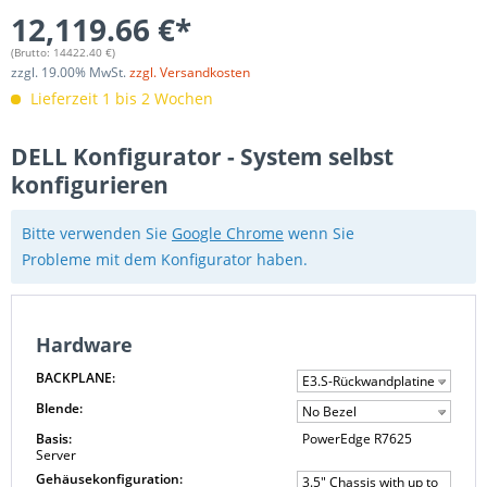
12,119.66 €*
(Brutto:
14422.40
€)
zzgl.
19.00
% MwSt.
zzgl. Versandkosten
Lieferzeit 1 bis 2 Wochen
DELL Konfigurator - System selbst
konfigurieren
Bitte verwenden Sie
Google Chrome
wenn Sie
Probleme mit dem Konfigurator haben.
Hardware
BACKPLANE:
E3.S-Rückwandplatine
Blende:
No Bezel
Basis:
PowerEdge R7625
Server
Gehäusekonfiguration:
3.5" Chassis with up to