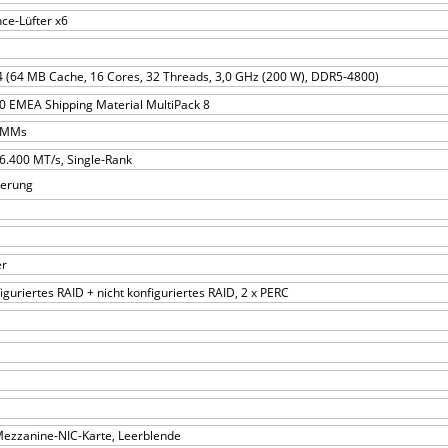
ce-Lüfter x6
(64 MB Cache, 16 Cores, 32 Threads, 3,0 GHz (200 W), DDR5-4800)
 EMEA Shipping Material MultiPack 8
DIMMs
6.400 MT/s, Single-Rank
ierung
e
er
iguriertes RAID + nicht konfiguriertes RAID, 2 x PERC
Mezzanine-NIC-Karte, Leerblende