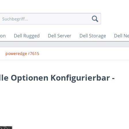
ion
Dell Rugged
Dell Server
Dell Storage
Dell N
poweredge r7615
le Optionen Konfigurierbar -