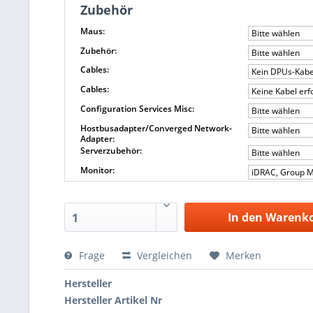
Zubehör
Maus:
Bitte wählen
Zubehör:
Bitte wählen
Cables:
Kein DPUs-Kabel
Cables:
Keine Kabel er
Configuration Services Misc:
Bitte wählen
Hostbusadapter/Converged Network-
Bitte wählen
Adapter:
Serverzubehör:
Bitte wählen
Monitor:
iDRAC, Group M
In den Warenk
1
Frage
Vergleichen
Merken
Hersteller
Hersteller Artikel Nr