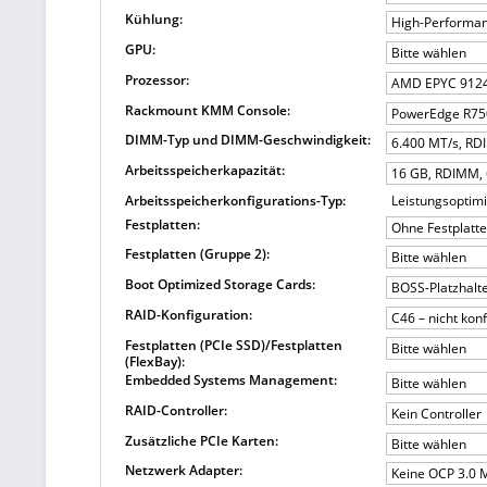
Kühlung:
High-Performan
GPU:
Bitte wählen
Prozessor:
AMD EPYC 9124 
Rackmount KMM Console:
PowerEdge R750
DIMM-Typ und DIMM-Geschwindigkeit:
6.400 MT/s, R
Arbeitsspeicherkapazität:
16 GB, RDIMM, 
Arbeitsspeicherkonfigurations-Typ:
Leistungsoptim
Festplatten:
Ohne Festplatt
Festplatten (Gruppe 2):
Bitte wählen
Boot Optimized Storage Cards:
BOSS-Platzhalt
RAID-Konfiguration:
C46 – nicht konf
Festplatten (PCIe SSD)/Festplatten
Bitte wählen
(FlexBay):
Embedded Systems Management:
Bitte wählen
RAID-Controller:
Kein Controller
Zusätzliche PCIe Karten:
Bitte wählen
Netzwerk Adapter:
Keine OCP 3.0 