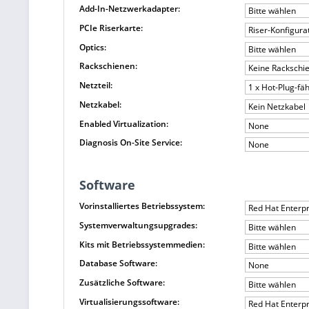
Add-In-Netzwerkadapter:
Bitte wählen
PCIe Riserkarte:
Riser-Konfigura
Optics:
Bitte wählen
Rackschienen:
Keine Rackschi
Netzteil:
1 x Hot-Plug-fä
Netzkabel:
Kein Netzkabel
Enabled Virtualization:
None
Diagnosis On-Site Service:
None
Software
Vorinstalliertes Betriebssystem:
Red Hat Enterpr
Systemverwaltungsupgrades:
Bitte wählen
Kits mit Betriebssystemmedien:
Bitte wählen
Database Software:
None
Zusätzliche Software:
Bitte wählen
Virtualisierungssoftware:
Red Hat Enterpr