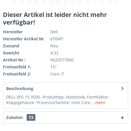
Dieser Artikel ist leider nicht mehr
verfügbar!
Hersteller
Dell
Hersteller Artikel Nr
6T6WT
Zustand
Neu
Gewicht
4.32
Artikel-Nr.:
9620577000
Freitextfeld 1:
15"
Freitextfeld 2:
Core i7
Beschreibung
DELL XPS 15 9500. Produkttyp: Notebook, Formfaktor:
Klappgehäuse. Prozessorfamilie: Intel Core...
mehr
Zubehör
73