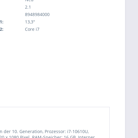
2.1
8948984000
1:
13,3"
2:
Core i7
n der 10. Generation, Prozessor: i7-10610U,
20 x 1080 Pixel. RAM-Speicher: 16 GB, Interner