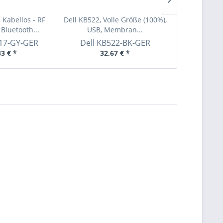
 Kabellos - RF
Dell KB522, Volle Größe (100%),
Dell Pro Ste
 Bluetooth...
USB, Membran...
- Hea
17-GY-GER
Dell
KB522-BK-GER
Dell
5
33 € *
32,67 € *
57