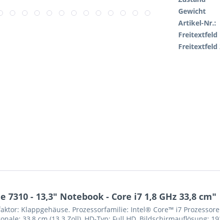
Gewicht
Artikel-Nr.:
Freitextfeld 
Freitextfeld 
 7310 - 13,3" Notebook - Core i7 1,8 GHz 33,8 cm"
aktor: Klappgehäuse. Prozessorfamilie: Intel® Core™ i7 Prozessore
nale: 33,8 cm (13.3 Zoll), HD-Typ: Full HD, Bildschirmauflösung: 19