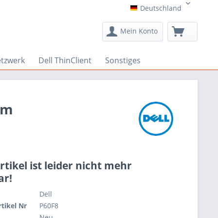
Deutschland
Deutschland
Mein Konto
etzwerk
Dell ThinClient
Sonstiges
cm
rtikel ist leider nicht mehr
ar!
Dell
rtikel Nr
P60F8
Neu