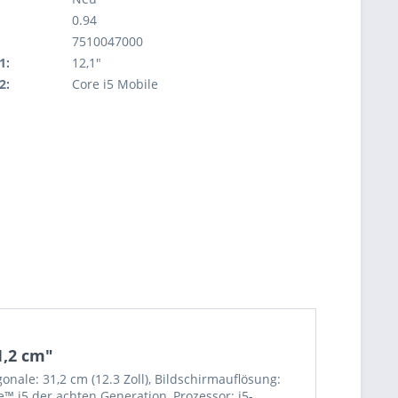
0.94
7510047000
1:
12,1"
2:
Core i5 Mobile
1,2 cm"
ale: 31,2 cm (12.3 Zoll), Bildschirmauflösung:
e™ i5 der achten Generation, Prozessor: i5-