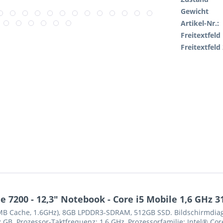
Gewicht
Artikel-Nr.:
Freitextfeld 
Freitextfeld 
 7200 - 12,3" Notebook - Core i5 Mobile 1,6 GHz 3
6MB Cache, 1.6GHz), 8GB LPDDR3-SDRAM, 512GB SSD. Bildschirmdiagon
2 GB. Prozessor-Taktfrequenz: 1,6 GHz, Prozessorfamilie: Intel® Cor