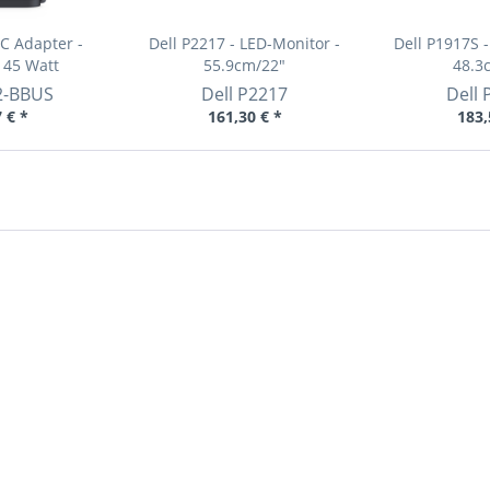
C Adapter -
Dell P2217 - LED-Monitor -
Dell P1917S 
- 45 Watt
55.9cm/22"
48.3
2-BBUS
Dell
P2217
Dell
 € *
161,30 € *
183,