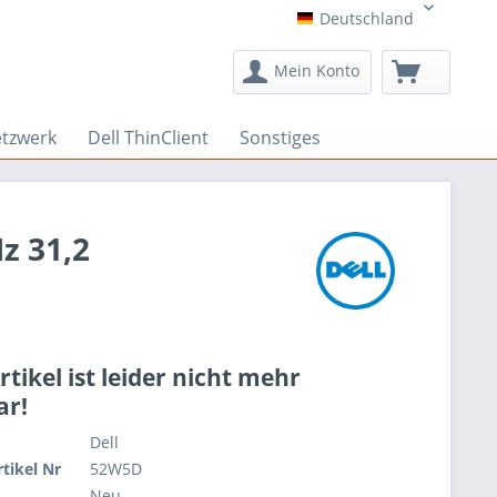
Deutschland
Deutschland
Mein Konto
etzwerk
Dell ThinClient
Sonstiges
z 31,2
rtikel ist leider nicht mehr
ar!
Dell
rtikel Nr
52W5D
Neu