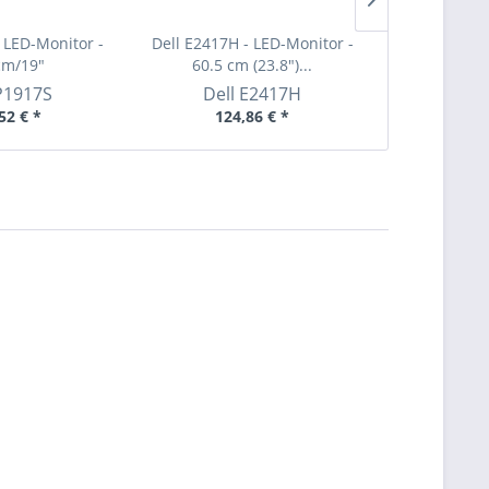
- LED-Monitor -
Dell E2417H - LED-Monitor -
Dell A E215
cm/19"
60.5 cm (23.8")...
P1917S
Dell
E2417H
Del
52 € *
124,86 € *
34