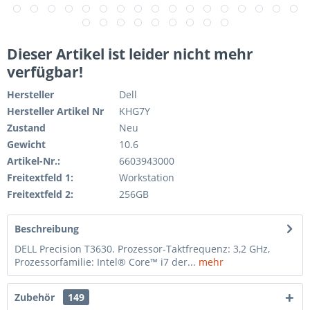
Dieser Artikel ist leider nicht mehr
verfügbar!
Hersteller
Dell
Hersteller Artikel Nr
KHG7Y
Zustand
Neu
Gewicht
10.6
Artikel-Nr.:
6603943000
Freitextfeld 1:
Workstation
Freitextfeld 2:
256GB
Beschreibung
DELL Precision T3630. Prozessor-Taktfrequenz: 3,2 GHz,
Prozessorfamilie: Intel® Core™ i7 der...
mehr
Zubehör
149