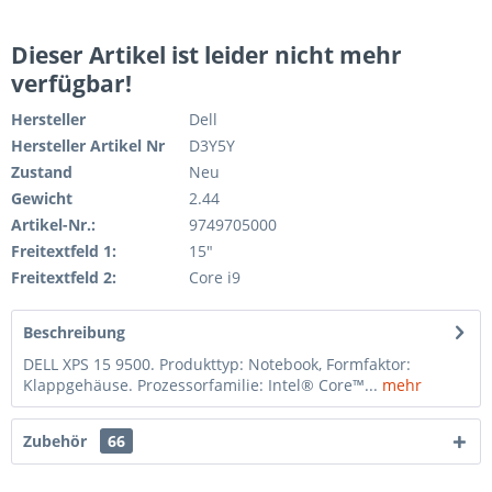
Dieser Artikel ist leider nicht mehr
verfügbar!
Hersteller
Dell
Hersteller Artikel Nr
D3Y5Y
Zustand
Neu
Gewicht
2.44
Artikel-Nr.:
9749705000
Freitextfeld 1:
15"
Freitextfeld 2:
Core i9
Beschreibung
DELL XPS 15 9500. Produkttyp: Notebook, Formfaktor:
Klappgehäuse. Prozessorfamilie: Intel® Core™...
mehr
Zubehör
66